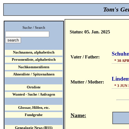
Tom's Gen
Suche / Search
Status: 05. Jan. 2025
Nachnamen, alphabetisch
Schuhm
Vater / Father:
Personenliste, alphabetisch
* 30 APR
Nachkommenlisten
Ahnenliste / Spitzenahnen
Lindem
Mutter / Mother:
* 3 JUN 
Ortsliste
Wanted - Suche / Anfragen
Glossar, Hilfen, etc.
Name:
Fundgrube
Genealogie News (RSS)