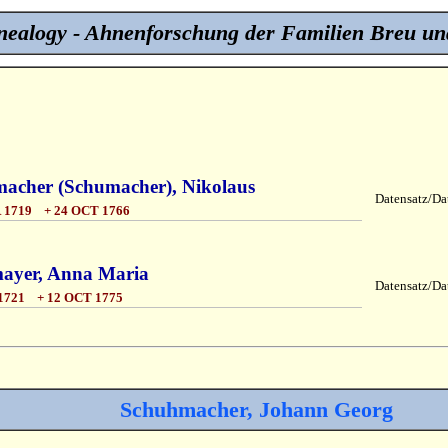
ealogy - Ahnenforschung der Familien Breu un
acher (Schumacher), Nikolaus
Datensatz/Dat
 1719 + 24 OCT 1766
ayer, Anna Maria
Datensatz/Dat
1721 + 12 OCT 1775
Schuhmacher, Johann Georg