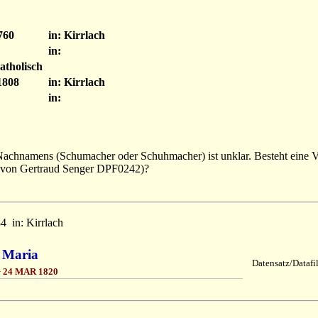
760
in: Kirrlach
in:
atholisch
1808
in: Kirrlach
in:
Nachnamens (Schumacher oder Schuhmacher) ist unklar. Besteht eine V
von Gertraud Senger DPF0242)?
84
in: Kirrlach
 Maria
Datensatz/Datafi
 24 MAR 1820