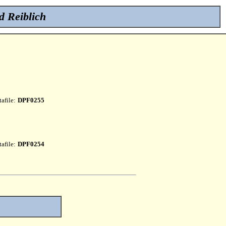
d Reiblich
afile:
DPF0255
afile:
DPF0254