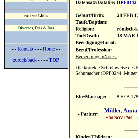
Datensatz/Datafile:
DPF0142
Geburt/Birth:
28 FEB 1
externe Links
Taufe/Baptism:
Diverses, Dies & Das
Religion:
römisch-k
Tod/Death:
18 MAR 
Beerdigung/Burial:
- -
Kontakt
- - -
Home
- -
Beruf/Profession:
Bemerkungen/Notes:
zurück/back
- - - -
TOP
Die korrekte Schreibweise des 
Schumacher (DPF0244, Mutter 
Ehe/Marriage:
8 FEB 17
Müller, Anna
- Partner:
* 30 NOV 1760 +
Kinder/Children: