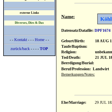
externe Links
Name:
Köhl
Diverses, Dies & Das
Datensatz/Datafile:
DPF1674
- -
Kontakt
- - -
Home
- -
Geburt/Birth:
18 AUG 1
Taufe/Baptism:
zurück/back
- - - -
TOP
Religion:
unbekann
Tod/Death:
21 JUL 1
Beerdigung/Burial:
Beruf/Profession: Landwirt
Bemerkungen/Notes:
Ehe/Marriage:
29 JUL 18