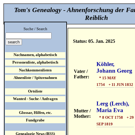
Tom's Genealogy - Ahnenforschung der Fa
Reiblich
Suche / Search
Status: 05. Jan. 2025
Nachnamen, alphabetisch
Personenliste, alphabetisch
Köhler,
Johann Georg
Nachkommenlisten
Vater /
Father:
Ahnenliste / Spitzenahnen
* 15 MAY
1754 + 11 JUN 1832
Ortsliste
Wanted - Suche / Anfragen
Lerg (Lerch),
Maria Eva
Mutter /
Glossar, Hilfen, etc.
Mother:
* 8 OCT 1758 + 29
Fundgrube
SEP 1819
Genealogie News (RSS)