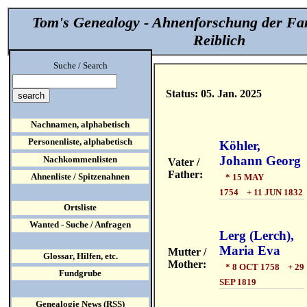
Tom's Genealogy - Ahnenforschung der Fa
Reiblich
Suche / Search
Status: 05. Jan. 2025
Nachnamen, alphabetisch
Personenliste, alphabetisch
Köhler,
Johann Georg
Nachkommenlisten
Vater /
Father:
Ahnenliste / Spitzenahnen
* 15 MAY
1754 + 11 JUN 1832
Ortsliste
Wanted - Suche / Anfragen
Lerg (Lerch),
Maria Eva
Mutter /
Glossar, Hilfen, etc.
Mother:
* 8 OCT 1758 + 29
Fundgrube
SEP 1819
Genealogie News (RSS)