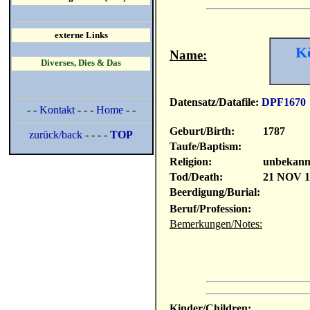
externe Links
Kö
Name:
Diverses, Dies & Das
Datensatz/Datafile:
DPF1670
- -
Kontakt
- - -
Home
- -
Geburt/Birth:
1787
zurück/back
- - - -
TOP
Taufe/Baptism:
Religion:
unbekann
Tod/Death:
21 NOV 1
Beerdigung/Burial:
Beruf/Profession:
Bemerkungen/Notes:
Kinder/Children: