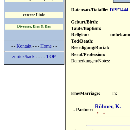
Datensatz/Datafile:
DPF1444
externe Links
Geburt/Birth:
Diverses, Dies & Das
Taufe/Baptism:
Religion:
unbekann
Tod/Death:
- -
Kontakt
- - -
Home
- -
Beerdigung/Burial:
Beruf/Profession:
zurück/back
- - - -
TOP
Bemerkungen/Notes:
Ehe/Marriage:
in:
Röhner, K.
- Partner:
* +