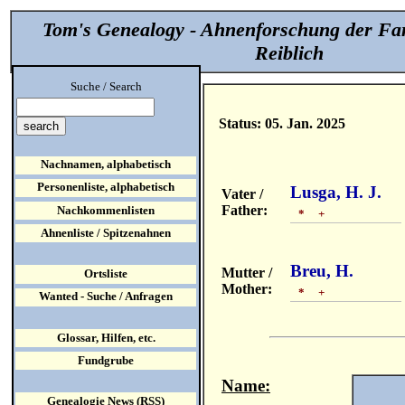
Tom's Genealogy - Ahnenforschung der Fa
Reiblich
Suche / Search
Status: 05. Jan. 2025
Nachnamen, alphabetisch
Personenliste, alphabetisch
Lusga, H. J.
Vater /
Father:
Nachkommenlisten
* +
Ahnenliste / Spitzenahnen
Breu, H.
Mutter /
Ortsliste
Mother:
* +
Wanted - Suche / Anfragen
Glossar, Hilfen, etc.
Fundgrube
Name:
Genealogie News (RSS)