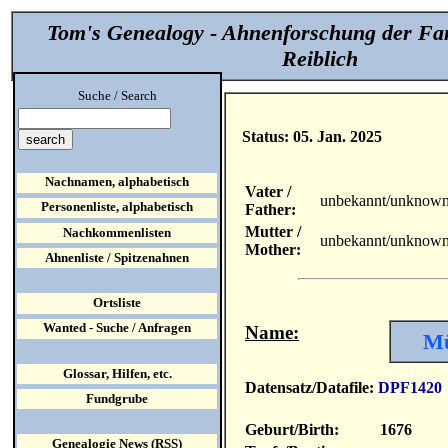
Tom's Genealogy - Ahnenforschung der Fa
Reiblich
Suche / Search
Status: 05. Jan. 2025
Nachnamen, alphabetisch
Vater /
unbekannt/unknow
Personenliste, alphabetisch
Father:
Mutter /
Nachkommenlisten
unbekannt/unknow
Mother:
Ahnenliste / Spitzenahnen
Ortsliste
Wanted - Suche / Anfragen
Name:
Mü
Glossar, Hilfen, etc.
Datensatz/Datafile:
DPF1420
Fundgrube
Geburt/Birth:
1676
Genealogie News (RSS)