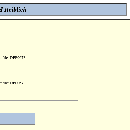
d Reiblich
afile:
DPF0678
afile:
DPF0679