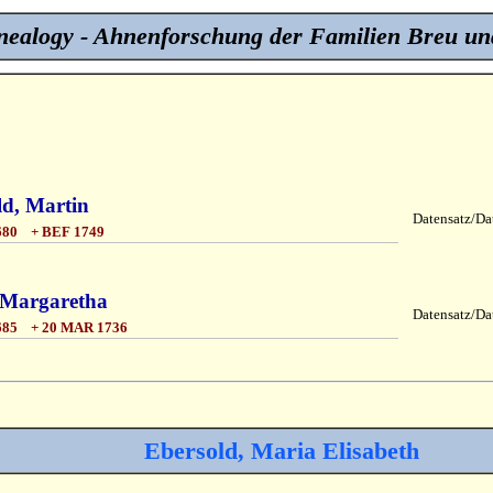
ealogy - Ahnenforschung der Familien Breu un
ld, Martin
Datensatz/Dat
80 + BEF 1749
 Margaretha
Datensatz/Dat
85 + 20 MAR 1736
Ebersold, Maria Elisabeth