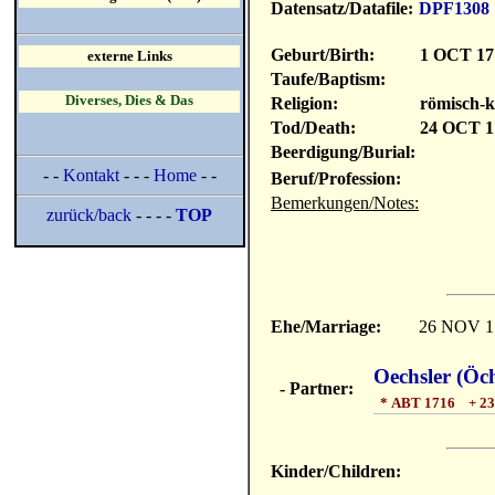
Datensatz/Datafile:
DPF1308
Geburt/Birth:
1 OCT 17
externe Links
Taufe/Baptism:
Diverses, Dies & Das
Religion:
römisch-k
Tod/Death:
24 OCT 1
Beerdigung/Burial:
- -
Kontakt
- - -
Home
- -
Beruf/Profession:
Bemerkungen/Notes:
zurück/back
- - - -
TOP
Ehe/Marriage:
26 NOV 1
Oechsler (Öc
- Partner:
* ABT 1716 + 23
Kinder/Children: