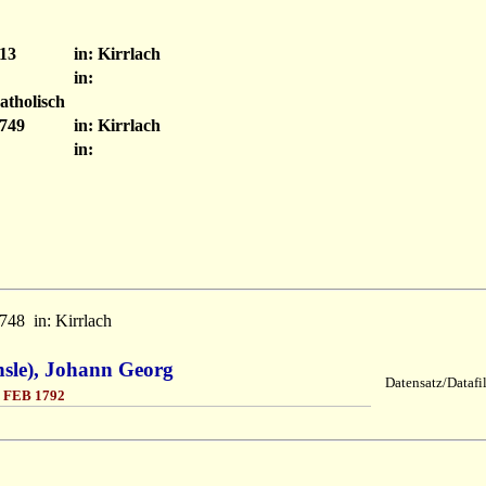
13
in: Kirrlach
in:
atholisch
749
in: Kirrlach
in:
748
in: Kirrlach
hsle), Johann Georg
Datensatz/Datafi
 FEB 1792