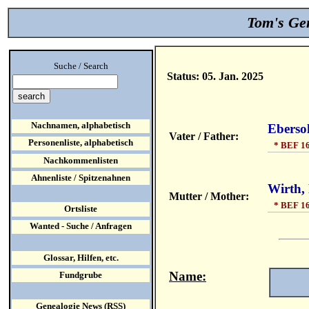
Tom's Gen
Suche / Search
Status: 05. Jan. 2025
Nachnamen, alphabetisch
Eberso
Vater / Father:
Personenliste, alphabetisch
* BEF 16
Nachkommenlisten
Ahnenliste / Spitzenahnen
Wirth,
Mutter / Mother:
* BEF 16
Ortsliste
Wanted - Suche / Anfragen
Glossar, Hilfen, etc.
Name:
Fundgrube
Genealogie News (RSS)