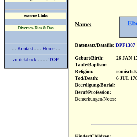
externe Links
Ebe
Name:
Diverses, Dies & Das
Datensatz/Datafile:
DPF1307
- -
Kontakt
- - -
Home
- -
Geburt/Birth:
26 JAN 1
zurück/back
- - - -
TOP
Taufe/Baptism:
Religion:
römisch-k
Tod/Death:
6 JUL 17
Beerdigung/Burial:
Beruf/Profession:
Bemerkungen/Notes:
Kinder/Children: