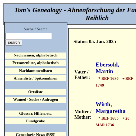
Tom's Genealogy - Ahnenforschung der Fa
Reiblich
Suche / Search
Status: 05. Jan. 2025
Nachnamen, alphabetisch
Personenliste, alphabetisch
Ebersold,
Martin
Nachkommenlisten
Vater /
Father:
Ahnenliste / Spitzenahnen
* BEF 1680 + BEF
1749
Ortsliste
Wanted - Suche / Anfragen
Wirth,
Margaretha
Mutter /
Glossar, Hilfen, etc.
Mother:
* BEF 1685 + 20
Fundgrube
MAR 1736
Genealogie News (RSS)