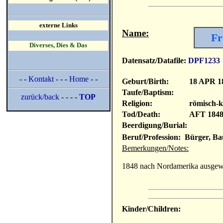
externe Links
Name:
Fr
Diverses, Dies & Das
Datensatz/Datafile:
DPF1233
- -
Kontakt
- - -
Home
- -
Geburt/Birth:
18 APR 1
Taufe/Baptism:
zurück/back
- - - -
TOP
Religion:
römisch-k
Tod/Death:
AFT 184
Beerdigung/Burial:
Beruf/Profession: Bürger, Ba
Bemerkungen/Notes:
1848 nach Nordamerika ausgew
Kinder/Children: