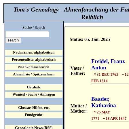
Tom's Genealogy - Ahnenforschung der Fa
Reiblich
Suche / Search
Status: 05. Jan. 2025
Nachnamen, alphabetisch
Personenliste, alphabetisch
Freidel, Franz
Anton
Nachkommenlisten
Vater /
Father:
Ahnenliste / Spitzenahnen
* 31 DEC 1765 + 12
FEB 1814
Ortsliste
Wanted - Suche / Anfragen
Baader,
Katharina
Mutter /
Glossar, Hilfen, etc.
Mother:
* 25 MAY
Fundgrube
1771 + 18 APR 1847
Genealogie News (RSS)